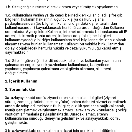
1.b. Site içeriğinin izinsiz olarak kısmen veya tümüyle kopyalanması
1.c. Kullanıcılara verilen ya da kendi belirledikleri kullanıcı adı, şifre gibi
bilgilerin, kullanım haklarının, üçüncü kişi ya da kuruluşlarla
paylaşılmasından (bu bilgilerin kullanıcı dışındaki kişiler tarafından
kullanılmasından) kaynaklanacak her türlü zarardan doğrudan Kullanıcı
sorumludur. Aynı şekilde Kullanıcı, Internet ortamında bir başkasına ait IP
adresi, elektronik posta adresi, kullanıcı adı gibi kişisel bilgileri
kullanamayacağı gibi diğer kullanıcıların özel bilgilerine de izinsiz olarak
ulaşamaz veya bunları kullanamaz. Kullanıcı bu şekilde bir kullanımdan
dolayı doğabilecek her türlü hukuki ve cezai yükümlülüğü kabul etmiş
sayılmaktadır.
1.d. Sitenin güvenliğini tehdit edecek, sitenin ve kullanılan yazılımların
çalışmasını engelleyecek yazılımların kullanılması, faaliyetlerin
yapılması, yapılmaya çalışılması ve bilgilerin alınması, silinmesi,
değiştirilmesi
2. İçerik Kullanımı
3. Sorumluluklar
3a. azlayayakkabi.com'u ziyaret eden kullanıcıların bilgileri (ziyaret
süresi, zamanı, görüntülenen sayfalar) onlara daha iyi hizmet edebilmek
amacı ile takip edilmektedir. Bu bilgiler, gizlilik şartlarına bağlı kalınarak,
içeriği genişletmek ve iyileştirmek amacı ile reklam vb. konularda işbirliği
yaptığımız firmalarla paylaşılmaktadır. Buradaki amaç, sitenin
kullanıcılarına sunduğu deneyimi geliştirmek ve azlayayakkabi.com’u
geliştirmektir.
3.b. azlayayakkabi.com kullanıcısı, kayıt için gerekli olan bölümleri