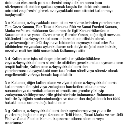
doldurup elektronik posta adresini onayladıktan sonra işbu
sözleşmede belirtilen şartlara uymak koşulu ile, elektronik posta
adresini ve şifresini girerek azlayayakkabi.com sitesini kullanmaya
başlayabilir.
3.c. Kullanıcı, azlayayakkabi.com sitesi ve hizmetlerinden yararlanırken,
Türk Ceza Kanunu, Türk Ticaret Kanunu, Fikir ve Sanat Eserleri Kanunu,
Marka ve Patent Haklarının Korunması ile ilgili Kanun Hükmünde
Kararnameler ve yasal düzenlemeler, Borçlar Yasası, diğer ilgili mevzuat
hükümleri ile azlayayakkabi.com'un hizmetlerine ilişkin olarak
yayımlayacağı her türlü duyuru ve bildirimlere uymayı kabul eder. Bu
bildirimlere ve yasalara aykırı kullanım sebebiyle doğabilecek hukuki,
cezai ve mali her türlü sorumluluk Kullanıcıya aittir.
3.d. Kullanıcının işbu sözleşmede belirtilen yükümlülüklere
veya azlayayakkabi.com sitesinde bildirilen genel kurallara uymamasının
tespiti halinde, Kullanıcının azlayayakkabi.com'dan
yararlanması azlayayakkabi.com tarafından süreli veya süresiz olarak
engellenebilir ve/veya hesabı kapatılabilir.
3.e. Kullanıcı, diğer kullanıcıların ve ziyaretçilerin azlayayakkabi.com'u
kullanmasını önleyici veya zorlaştırıcı hareketlerde bulunamaz,
sunucuları ya da veritabanlarını otomatik programlar yükleyip
zorlayamaz/kilitleyemez. Hile girişimlerinde bulunamaz. Bulunması
halinde üyeliğinin sonlandırılacağını ve durumdan doğabilecek her türlü
hukuki, cezai sorumluluğu kabul eder.
3.g. Kullanıcı, azlayayakkabi.com'dan kopyalanmış veya yazıcı ile
yazdırılmış hiçbir materyal üzerinden Telif Hakkı, Ticari Marka ve her türlü
Fikir ve Sanat Eserleri Kanunu kapsamı notlarını silemez veya
çıkartamaz.