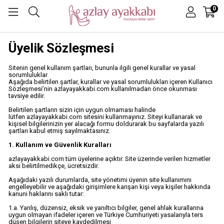
0
Üyelik Sözleşmesi
Sitenin genel kullanım şartları, bununla ilgili genel kurallar ve yasal
sorumluluklar
Aşağıda belirtilen şartlar, kurallar ve yasal sorumlulukları içeren Kullanıcı
Sözleşmesi’nin azlayayakkabi.com kullanılmadan önce okunması
tavsiye edilir.
Belirtilen şartların sizin için uygun olmaması halinde
lütfen azlayayakkabi.com sitesini kullanmayınız. Siteyi kullanarak ve
kişisel bilgilerinizin yer alacağı formu doldurarak bu sayfalarda yazılı
şartları kabul etmiş sayılmaktasınız.
1. Kullanım ve Güvenlik Kuralları
azlayayakkabi.com tüm üyelerine açıktır. Site üzerinde verilen hizmetler
aksi belirtilmedikçe, ücretsizdir.
Aşağıdaki yazılı durumlarda, site yönetimi üyenin site kullanımını
engelleyebilir ve aşağıdaki girişimlere karışan kişi veya kişiler hakkında
kanuni haklarını saklı tutar:
1.a. Yanlış, düzensiz, eksik ve yanıltıcı bilgiler, genel ahlak kurallarına
uygun olmayan ifadeler içeren ve Türkiye Cumhuriyeti yasalarıyla ters
düşen bilgilerin siteye kaydedilmesi