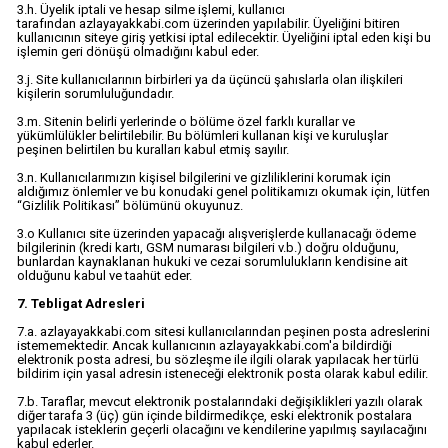
3.h. Üyelik iptali ve hesap silme işlemi, kullanıcı
tarafından azlayayakkabi.com üzerinden yapılabilir. Üyeliğini bitiren
kullanıcının siteye giriş yetkisi iptal edilecektir. Üyeliğini iptal eden kişi bu
işlemin geri dönüşü olmadığını kabul eder.
3.j. Site kullanıcılarının birbirleri ya da üçüncü şahıslarla olan ilişkileri
kişilerin sorumluluğundadır.
3.m. Sitenin belirli yerlerinde o bölüme özel farklı kurallar ve
yükümlülükler belirtilebilir. Bu bölümleri kullanan kişi ve kuruluşlar
peşinen belirtilen bu kuralları kabul etmiş sayılır.
3.n. Kullanıcılarımızın kişisel bilgilerini ve gizliliklerini korumak için
aldığımız önlemler ve bu konudaki genel politikamızı okumak için, lütfen
“Gizlilik Politikası” bölümünü okuyunuz.
3.o Kullanıcı site üzerinden yapacağı alışverişlerde kullanacağı ödeme
bilgilerinin (kredi kartı, GSM numarası bilgileri v.b.) doğru olduğunu,
bunlardan kaynaklanan hukuki ve cezai sorumlulukların kendisine ait
olduğunu kabul ve taahüt eder.
7. Tebligat Adresleri
7.a. azlayayakkabi.com sitesi kullanıcılarından peşinen posta adreslerini
istememektedir. Ancak kullanıcının azlayayakkabi.com'a bildirdiği
elektronik posta adresi, bu sözleşme ile ilgili olarak yapılacak her türlü
bildirim için yasal adresin isteneceği elektronik posta olarak kabul edilir.
7.b. Taraflar, mevcut elektronik postalarındaki değişiklikleri yazılı olarak
diğer tarafa 3 (üç) gün içinde bildirmedikçe, eski elektronik postalara
yapılacak isteklerin geçerli olacağını ve kendilerine yapılmış sayılacağını
kabul ederler.